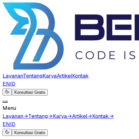
Layanan
Tentang
Karya
Artikel
Kontak
EN
ID
Konsultasi Gratis
Menu
Layanan
→
Tentang
→
Karya
→
Artikel
→
Kontak
→
EN
ID
Konsultasi Gratis