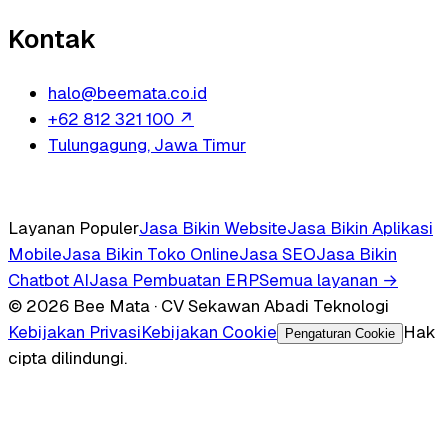
Kontak
halo@beemata.co.id
+62 812 321 100
↗
Tulungagung, Jawa Timur
Layanan Populer
Jasa Bikin Website
Jasa Bikin Aplikasi
Mobile
Jasa Bikin Toko Online
Jasa SEO
Jasa Bikin
Chatbot AI
Jasa Pembuatan ERP
Semua layanan →
© 2026 Bee Mata · CV Sekawan Abadi Teknologi
Kebijakan Privasi
Kebijakan Cookie
Hak
Pengaturan Cookie
cipta dilindungi.