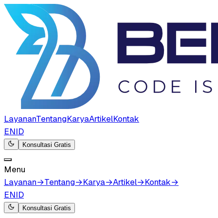
Layanan
Tentang
Karya
Artikel
Kontak
EN
ID
Konsultasi Gratis
Menu
Layanan
→
Tentang
→
Karya
→
Artikel
→
Kontak
→
EN
ID
Konsultasi Gratis