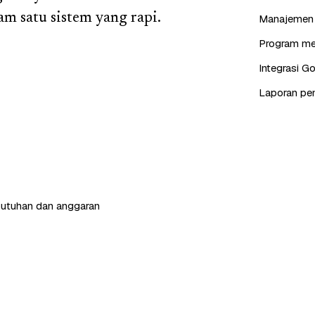
am satu sistem yang rapi.
Manajemen s
Program mem
Integrasi G
Laporan pen
butuhan dan anggaran