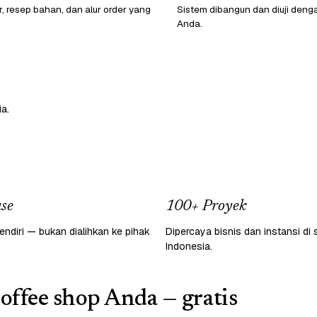
r, resep bahan, dan alur order yang
Sistem dibangun dan diuji den
Anda.
a.
se
100+ Proyek
endiri — bukan dialihkan ke pihak
Dipercaya bisnis dan instansi di 
Indonesia.
coffee shop Anda — gratis