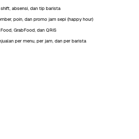
hift, absensi, dan tip barista
ber, poin, dan promo jam sepi (happy hour)
oFood, GrabFood, dan QRIS
jualan per menu, per jam, dan per barista