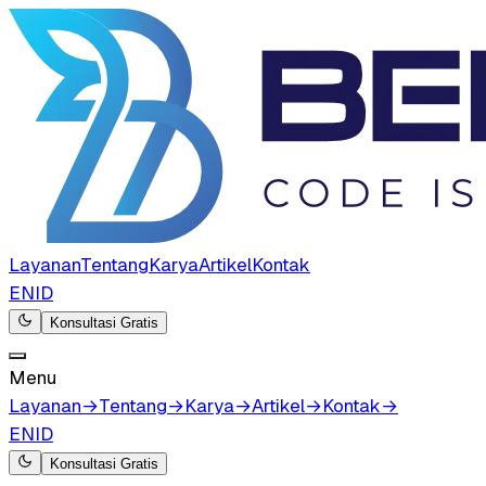
Layanan
Tentang
Karya
Artikel
Kontak
EN
ID
Konsultasi Gratis
Menu
Layanan
→
Tentang
→
Karya
→
Artikel
→
Kontak
→
EN
ID
Konsultasi Gratis