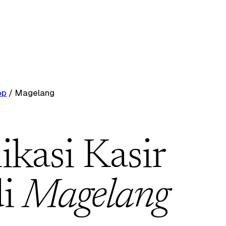
op
/
Magelang
ikasi Kasir
di
Magelang