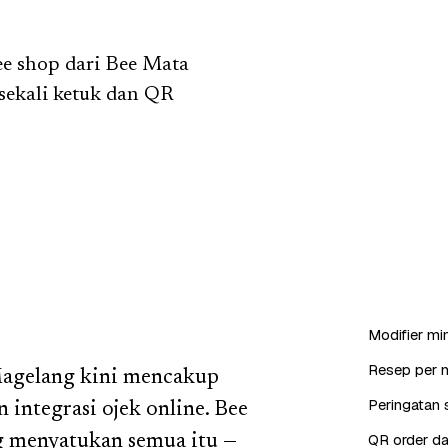
fee shop dari Bee Mata
sekali ketuk dan QR
Modifier min
Resep per 
Magelang kini mencakup
Peringatan s
integrasi ojek online. Bee
QR order da
ng menyatukan semua itu —