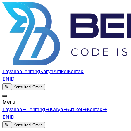
Layanan
Tentang
Karya
Artikel
Kontak
EN
ID
Konsultasi Gratis
Menu
Layanan
→
Tentang
→
Karya
→
Artikel
→
Kontak
→
EN
ID
Konsultasi Gratis