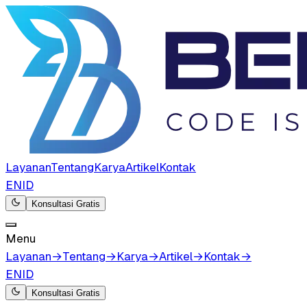
Layanan
Tentang
Karya
Artikel
Kontak
EN
ID
Konsultasi Gratis
Menu
Layanan
→
Tentang
→
Karya
→
Artikel
→
Kontak
→
EN
ID
Konsultasi Gratis