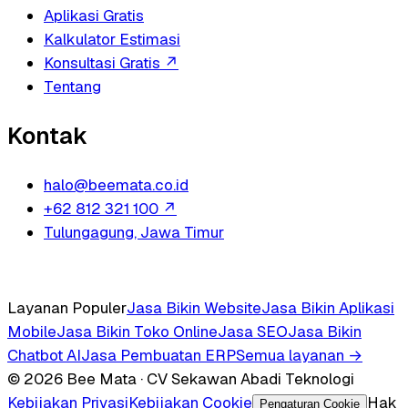
Aplikasi Gratis
Kalkulator Estimasi
Konsultasi Gratis
↗
Tentang
Kontak
halo@beemata.co.id
+62 812 321 100
↗
Tulungagung, Jawa Timur
Layanan Populer
Jasa Bikin Website
Jasa Bikin Aplikasi
Mobile
Jasa Bikin Toko Online
Jasa SEO
Jasa Bikin
Chatbot AI
Jasa Pembuatan ERP
Semua layanan →
© 2026 Bee Mata · CV Sekawan Abadi Teknologi
Kebijakan Privasi
Kebijakan Cookie
Hak
Pengaturan Cookie