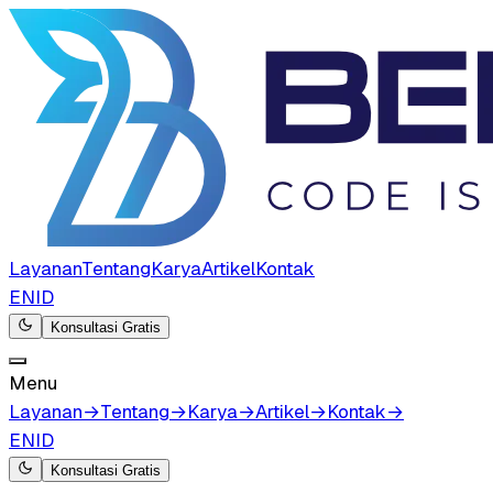
Layanan
Tentang
Karya
Artikel
Kontak
EN
ID
Konsultasi Gratis
Menu
Layanan
→
Tentang
→
Karya
→
Artikel
→
Kontak
→
EN
ID
Konsultasi Gratis