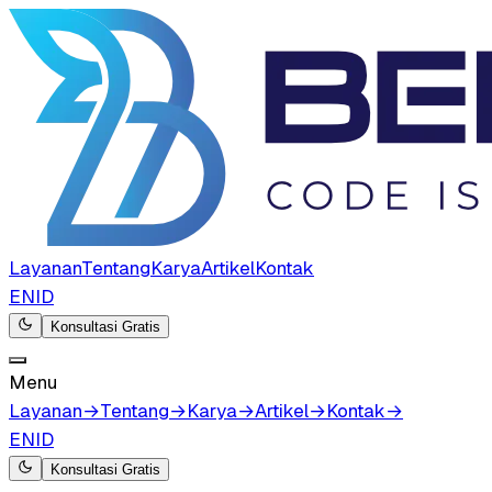
Layanan
Tentang
Karya
Artikel
Kontak
EN
ID
Konsultasi Gratis
Menu
Layanan
→
Tentang
→
Karya
→
Artikel
→
Kontak
→
EN
ID
Konsultasi Gratis