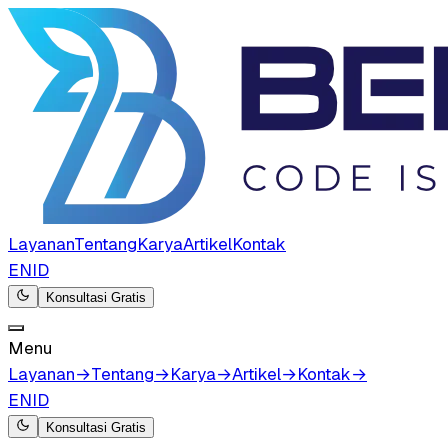
Layanan
Tentang
Karya
Artikel
Kontak
EN
ID
Konsultasi Gratis
Menu
Layanan
→
Tentang
→
Karya
→
Artikel
→
Kontak
→
EN
ID
Konsultasi Gratis