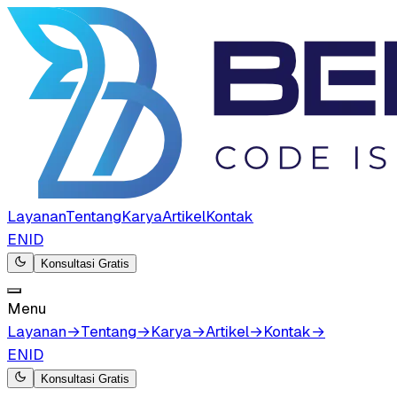
Layanan
Tentang
Karya
Artikel
Kontak
EN
ID
Konsultasi Gratis
Menu
Layanan
→
Tentang
→
Karya
→
Artikel
→
Kontak
→
EN
ID
Konsultasi Gratis