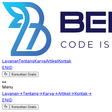
Layanan
Tentang
Karya
Artikel
Kontak
EN
ID
Konsultasi Gratis
Menu
Layanan
→
Tentang
→
Karya
→
Artikel
→
Kontak
→
EN
ID
Konsultasi Gratis