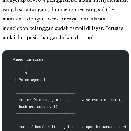
menyerap 60–70% panggilan berulang, menyelesaikan
yang bisa ia tangani, dan mengoper yang sulit ke
manusia — dengan nama, riwayat, dan alasan
menelepon pelanggan sudah tampil di layar. Petugas
mulai dari posisi hangat, bukan dari nol.
  Panggilan masuk
        │
        ▼
   [ Voice agent ]
        │
   ┌────┴───────────────────────┐
   │ rutin? (status, jam buka,  │ ──► selesaikan, catat, ber
   │ booking, pengingat)        │
   └────────────────────────────┘
   ┌────────────────────────────┐
   │ rumit / kesal / tidak jelas│ ──► oper ke manusia + ring