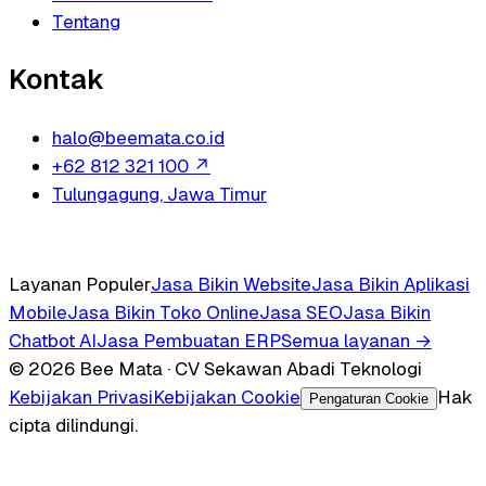
Tentang
Kontak
halo@beemata.co.id
+62 812 321 100
↗
Tulungagung, Jawa Timur
Layanan Populer
Jasa Bikin Website
Jasa Bikin Aplikasi
Mobile
Jasa Bikin Toko Online
Jasa SEO
Jasa Bikin
Chatbot AI
Jasa Pembuatan ERP
Semua layanan →
© 2026 Bee Mata · CV Sekawan Abadi Teknologi
Kebijakan Privasi
Kebijakan Cookie
Hak
Pengaturan Cookie
cipta dilindungi.