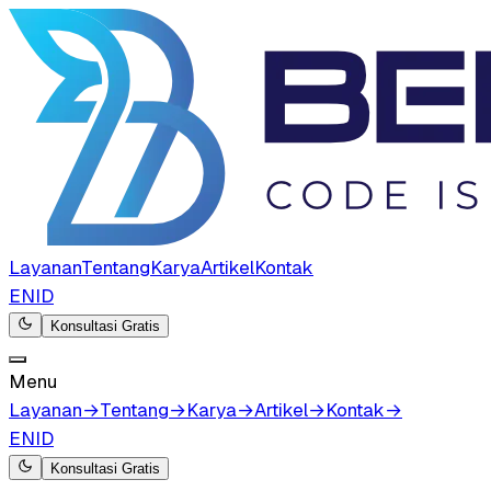
Layanan
Tentang
Karya
Artikel
Kontak
EN
ID
Konsultasi Gratis
Menu
Layanan
→
Tentang
→
Karya
→
Artikel
→
Kontak
→
EN
ID
Konsultasi Gratis