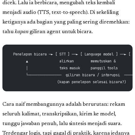
dicek. Lalu ia berbicara, mengubah teks kembali
menjadi audio (TTS, text-to-speech). Di sekeliling
ketiganya ada bagian yang paling sering diremehkan:
tahu
kapan
giliran agent untuk bicara.
  Penelepon bicara ─► [ STT ] ──► [ Language model ] ──► [ T
        ▲               alirkan        memutuskan &         
        │               teks masuk     panggil tools        
        └────────────────  giliran bicara / interupsi  ─────
                       (kapan penelepon selesai bicara?)
Cara naif membangunnya adalah berurutan: rekam
seluruh kalimat, transkripsikan, kirim ke model,
tunggu jawaban penuh, lalu sintesis menjadi suara.
Terdengar logis, tapi gagal di praktik, karena jedanya