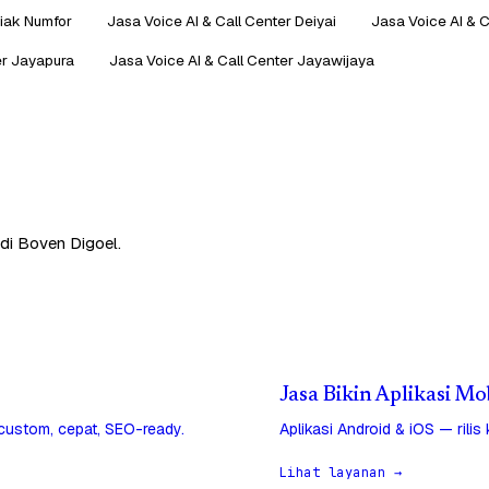
Biak Numfor
Jasa Voice AI & Call Center Deiyai
Jasa Voice AI & C
er Jayapura
Jasa Voice AI & Call Center Jayawijaya
di Boven Digoel.
Jasa Bikin Aplikasi Mo
 custom, cepat, SEO-ready.
Aplikasi Android & iOS — rilis
Lihat layanan →