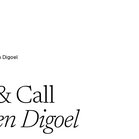
 Digoel
& Call
n Digoel