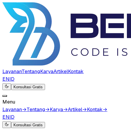
Layanan
Tentang
Karya
Artikel
Kontak
EN
ID
Konsultasi Gratis
Menu
Layanan
→
Tentang
→
Karya
→
Artikel
→
Kontak
→
EN
ID
Konsultasi Gratis