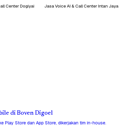
all Center Dogiyai
Jasa Voice AI & Call Center Intan Jaya
bile di Boven Digoel
 ke Play Store dan App Store, dikerjakan tim in-house.