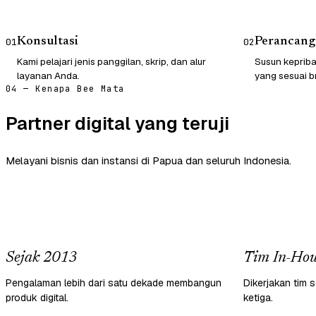
Konsultasi
Perancang
01
02
Kami pelajari jenis panggilan, skrip, dan alur
Susun kepriba
layanan Anda.
yang sesuai b
04 — Kenapa Bee Mata
Partner digital yang teruji
Melayani bisnis dan instansi di Papua dan seluruh Indonesia.
Sejak 2013
Tim In-Hou
Pengalaman lebih dari satu dekade membangun
Dikerjakan tim s
produk digital.
ketiga.