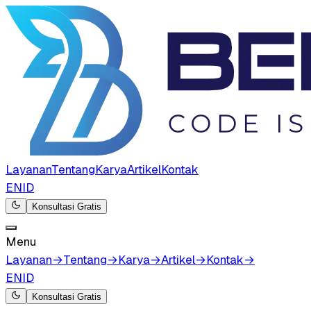
Layanan
Tentang
Karya
Artikel
Kontak
EN
ID
Konsultasi Gratis
Menu
Layanan
→
Tentang
→
Karya
→
Artikel
→
Kontak
→
EN
ID
Konsultasi Gratis