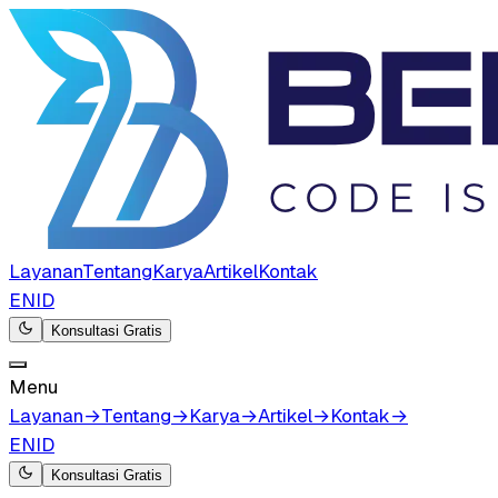
Layanan
Tentang
Karya
Artikel
Kontak
EN
ID
Konsultasi Gratis
Menu
Layanan
→
Tentang
→
Karya
→
Artikel
→
Kontak
→
EN
ID
Konsultasi Gratis