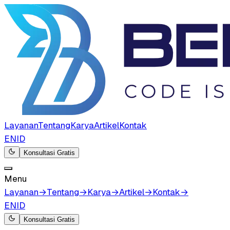
Layanan
Tentang
Karya
Artikel
Kontak
EN
ID
Konsultasi Gratis
Menu
Layanan
→
Tentang
→
Karya
→
Artikel
→
Kontak
→
EN
ID
Konsultasi Gratis