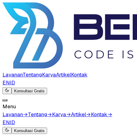
Layanan
Tentang
Karya
Artikel
Kontak
EN
ID
Konsultasi Gratis
Menu
Layanan
→
Tentang
→
Karya
→
Artikel
→
Kontak
→
EN
ID
Konsultasi Gratis