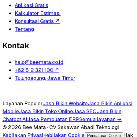
Aplikasi Gratis
Kalkulator Estimasi
Konsultasi Gratis
↗
Tentang
Kontak
halo@beemata.co.id
+62 812 321 100
↗
Tulungagung, Jawa Timur
Layanan Populer
Jasa Bikin Website
Jasa Bikin Aplikasi
Mobile
Jasa Bikin Toko Online
Jasa SEO
Jasa Bikin
Chatbot AI
Jasa Pembuatan ERP
Semua layanan →
© 2026 Bee Mata · CV Sekawan Abadi Teknologi
Kebijakan Privasi
Kebijakan Cookie
Hak
Pengaturan Cookie