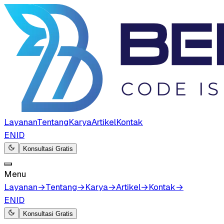
Layanan
Tentang
Karya
Artikel
Kontak
EN
ID
Konsultasi Gratis
Menu
Layanan
→
Tentang
→
Karya
→
Artikel
→
Kontak
→
EN
ID
Konsultasi Gratis