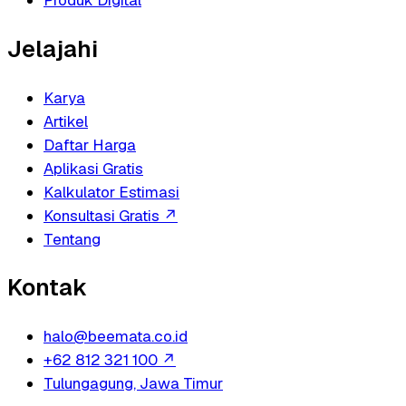
Produk Digital
Jelajahi
Karya
Artikel
Daftar Harga
Aplikasi Gratis
Kalkulator Estimasi
Konsultasi Gratis
↗
Tentang
Kontak
halo@beemata.co.id
+62 812 321 100
↗
Tulungagung, Jawa Timur