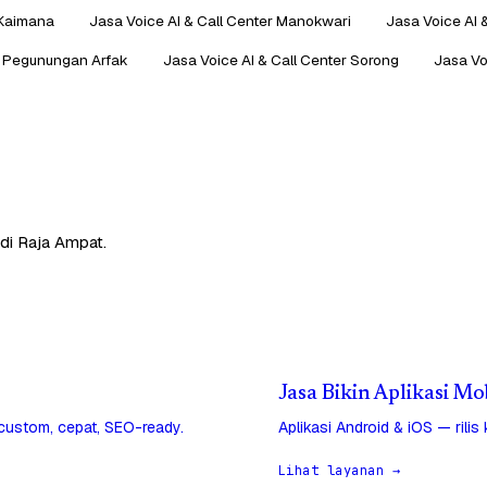
 Kaimana
Jasa Voice AI & Call Center Manokwari
Jasa Voice AI 
er Pegunungan Arfak
Jasa Voice AI & Call Center Sorong
Jasa Vo
 di Raja Ampat.
Jasa Bikin Aplikasi Mo
 custom, cepat, SEO-ready.
Aplikasi Android & iOS — rilis
Lihat layanan →