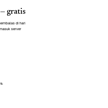
— gratis
embalas di hari
rmasuk server
a.