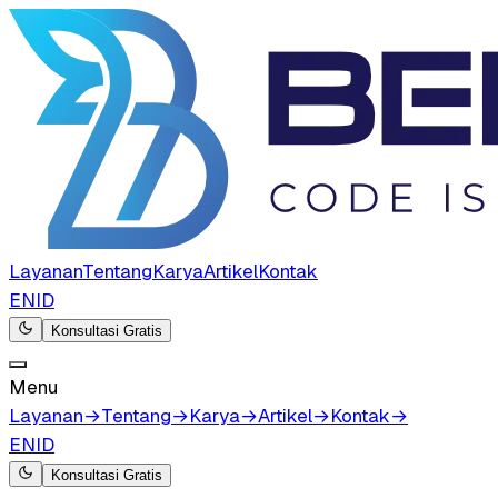
Layanan
Tentang
Karya
Artikel
Kontak
EN
ID
Konsultasi Gratis
Menu
Layanan
→
Tentang
→
Karya
→
Artikel
→
Kontak
→
EN
ID
Konsultasi Gratis