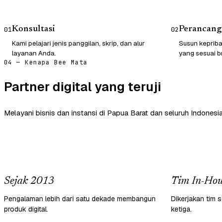
Konsultasi
Perancang
01
02
Kami pelajari jenis panggilan, skrip, dan alur
Susun kepriba
layanan Anda.
yang sesuai b
04 — Kenapa Bee Mata
Partner digital yang teruji
Melayani bisnis dan instansi di Papua Barat dan seluruh Indonesia
Sejak 2013
Tim In-Hou
Pengalaman lebih dari satu dekade membangun
Dikerjakan tim s
produk digital.
ketiga.