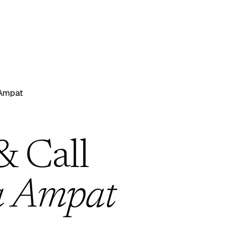
Ampat
& Call
a Ampat