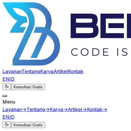
Layanan
Tentang
Karya
Artikel
Kontak
EN
ID
Konsultasi Gratis
Menu
Layanan
→
Tentang
→
Karya
→
Artikel
→
Kontak
→
EN
ID
Konsultasi Gratis