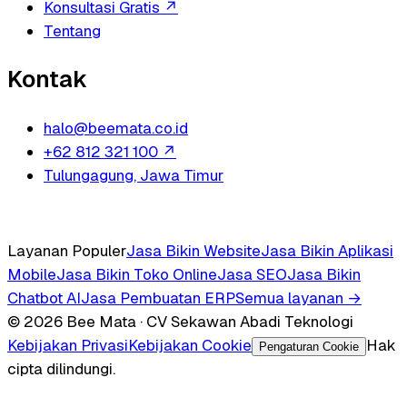
Konsultasi Gratis
↗
Tentang
Kontak
halo@beemata.co.id
+62 812 321 100
↗
Tulungagung, Jawa Timur
Layanan Populer
Jasa Bikin Website
Jasa Bikin Aplikasi
Mobile
Jasa Bikin Toko Online
Jasa SEO
Jasa Bikin
Chatbot AI
Jasa Pembuatan ERP
Semua layanan →
© 2026 Bee Mata · CV Sekawan Abadi Teknologi
Kebijakan Privasi
Kebijakan Cookie
Hak
Pengaturan Cookie
cipta dilindungi.