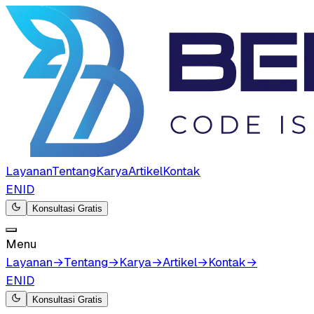
Layanan
Tentang
Karya
Artikel
Kontak
EN
ID
Konsultasi Gratis
Menu
Layanan
→
Tentang
→
Karya
→
Artikel
→
Kontak
→
EN
ID
Konsultasi Gratis