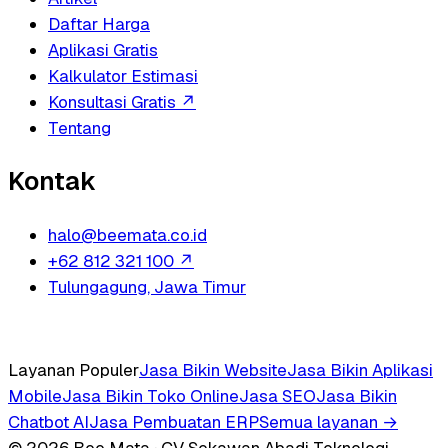
Daftar Harga
Aplikasi Gratis
Kalkulator Estimasi
Konsultasi Gratis
↗
Tentang
Kontak
halo@beemata.co.id
+62 812 321 100
↗
Tulungagung, Jawa Timur
Layanan Populer
Jasa Bikin Website
Jasa Bikin Aplikasi
Mobile
Jasa Bikin Toko Online
Jasa SEO
Jasa Bikin
Chatbot AI
Jasa Pembuatan ERP
Semua layanan →
© 2026 Bee Mata · CV Sekawan Abadi Teknologi