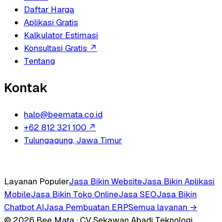
Daftar Harga
Aplikasi Gratis
Kalkulator Estimasi
Konsultasi Gratis
↗
Tentang
Kontak
halo@beemata.co.id
+62 812 321 100
↗
Tulungagung, Jawa Timur
Layanan Populer
Jasa Bikin Website
Jasa Bikin Aplikasi
Mobile
Jasa Bikin Toko Online
Jasa SEO
Jasa Bikin
Chatbot AI
Jasa Pembuatan ERP
Semua layanan →
© 2026 Bee Mata · CV Sekawan Abadi Teknologi