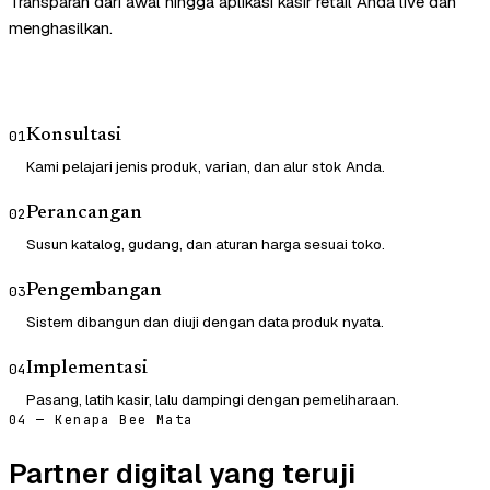
Transparan dari awal hingga aplikasi kasir retail Anda live dan
menghasilkan.
Konsultasi
01
Kami pelajari jenis produk, varian, dan alur stok Anda.
Perancangan
02
Susun katalog, gudang, dan aturan harga sesuai toko.
Pengembangan
03
Sistem dibangun dan diuji dengan data produk nyata.
Implementasi
04
Pasang, latih kasir, lalu dampingi dengan pemeliharaan.
04 — Kenapa Bee Mata
Partner digital yang teruji