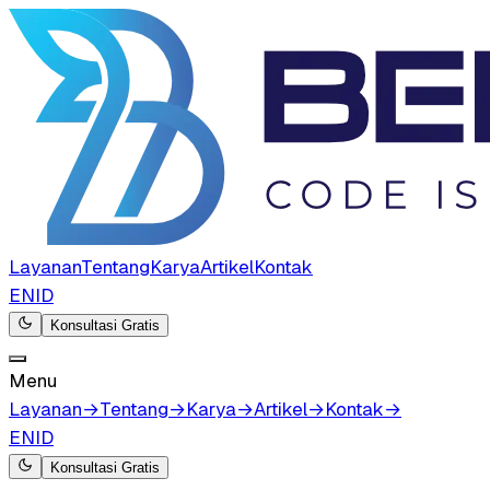
Layanan
Tentang
Karya
Artikel
Kontak
EN
ID
Konsultasi Gratis
Menu
Layanan
→
Tentang
→
Karya
→
Artikel
→
Kontak
→
EN
ID
Konsultasi Gratis