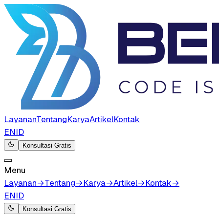
Layanan
Tentang
Karya
Artikel
Kontak
EN
ID
Konsultasi Gratis
Menu
Layanan
→
Tentang
→
Karya
→
Artikel
→
Kontak
→
EN
ID
Konsultasi Gratis