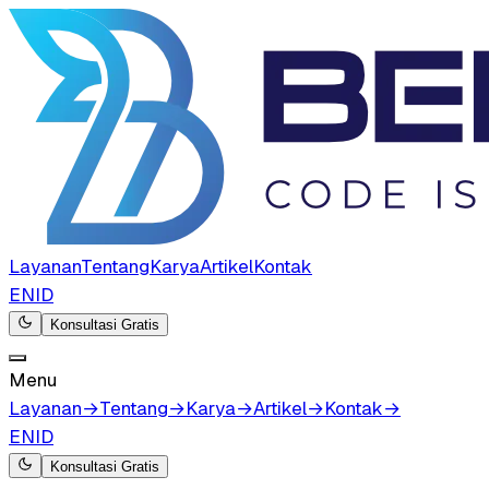
Layanan
Tentang
Karya
Artikel
Kontak
EN
ID
Konsultasi Gratis
Menu
Layanan
→
Tentang
→
Karya
→
Artikel
→
Kontak
→
EN
ID
Konsultasi Gratis