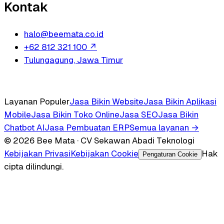
Kontak
halo@beemata.co.id
+62 812 321 100
↗
Tulungagung, Jawa Timur
Layanan Populer
Jasa Bikin Website
Jasa Bikin Aplikasi
Mobile
Jasa Bikin Toko Online
Jasa SEO
Jasa Bikin
Chatbot AI
Jasa Pembuatan ERP
Semua layanan →
© 2026 Bee Mata · CV Sekawan Abadi Teknologi
Kebijakan Privasi
Kebijakan Cookie
Hak
Pengaturan Cookie
cipta dilindungi.