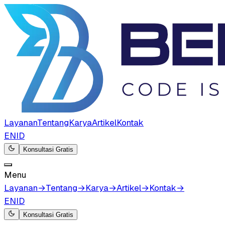
Layanan
Tentang
Karya
Artikel
Kontak
EN
ID
Konsultasi Gratis
Menu
Layanan
→
Tentang
→
Karya
→
Artikel
→
Kontak
→
EN
ID
Konsultasi Gratis