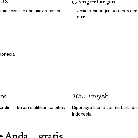
/UX
Pengembangan
03
raktif disusun dan direvisi sampai
Aplikasi dibangun bertahap d
rutin.
donesia.
se
100+ Proyek
endiri — bukan dialihkan ke pihak
Dipercaya bisnis dan instansi di 
Indonesia.
e Anda — gratis