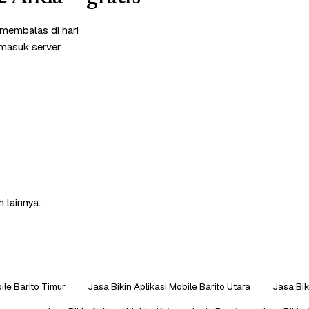
 membalas di hari
rmasuk server
 lainnya.
ile Barito Timur
Jasa Bikin Aplikasi Mobile Barito Utara
Jasa Bik