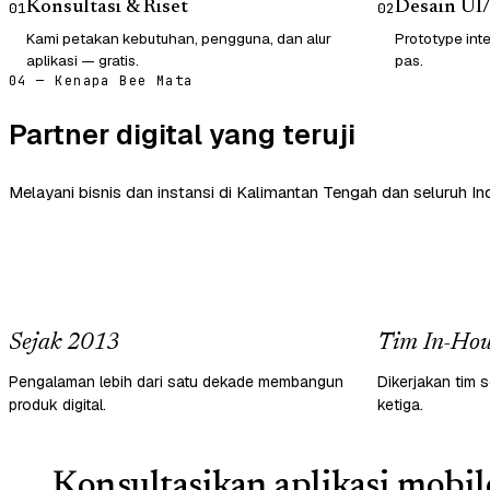
Konsultasi & Riset
Desain UI
01
02
Kami petakan kebutuhan, pengguna, dan alur
Prototype inte
aplikasi — gratis.
pas.
04 — Kenapa Bee Mata
Partner digital yang teruji
Melayani bisnis dan instansi di Kalimantan Tengah dan seluruh In
Sejak 2013
Tim In-Hou
Pengalaman lebih dari satu dekade membangun
Dikerjakan tim s
produk digital.
ketiga.
Konsultasikan aplikasi mobil