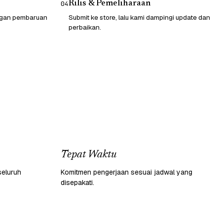
Rilis & Pemeliharaan
04
engan pembaruan
Submit ke store, lalu kami dampingi update dan
perbaikan.
Tepat Waktu
seluruh
Komitmen pengerjaan sesuai jadwal yang
disepakati.