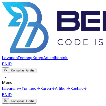
Layanan
Tentang
Karya
Artikel
Kontak
EN
ID
Konsultasi Gratis
Menu
Layanan
→
Tentang
→
Karya
→
Artikel
→
Kontak
→
EN
ID
Konsultasi Gratis