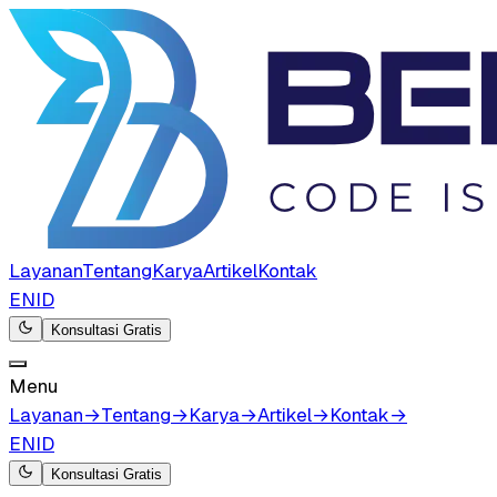
Layanan
Tentang
Karya
Artikel
Kontak
EN
ID
Konsultasi Gratis
Menu
Layanan
→
Tentang
→
Karya
→
Artikel
→
Kontak
→
EN
ID
Konsultasi Gratis