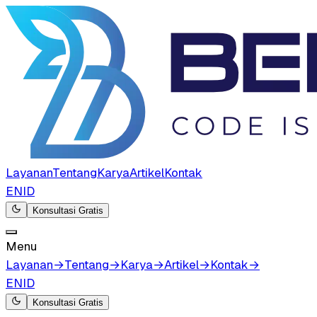
Layanan
Tentang
Karya
Artikel
Kontak
EN
ID
Konsultasi Gratis
Menu
Layanan
→
Tentang
→
Karya
→
Artikel
→
Kontak
→
EN
ID
Konsultasi Gratis