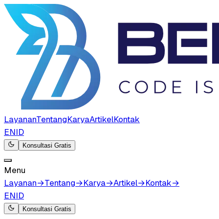
Layanan
Tentang
Karya
Artikel
Kontak
EN
ID
Konsultasi Gratis
Menu
Layanan
→
Tentang
→
Karya
→
Artikel
→
Kontak
→
EN
ID
Konsultasi Gratis