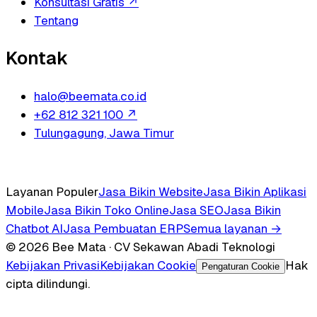
Konsultasi Gratis
↗
Tentang
Kontak
halo@beemata.co.id
+62 812 321 100
↗
Tulungagung, Jawa Timur
Layanan Populer
Jasa Bikin Website
Jasa Bikin Aplikasi
Mobile
Jasa Bikin Toko Online
Jasa SEO
Jasa Bikin
Chatbot AI
Jasa Pembuatan ERP
Semua layanan →
© 2026 Bee Mata · CV Sekawan Abadi Teknologi
Kebijakan Privasi
Kebijakan Cookie
Hak
Pengaturan Cookie
cipta dilindungi.