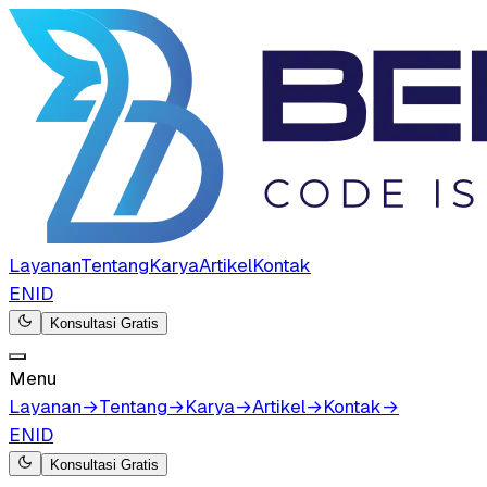
Layanan
Tentang
Karya
Artikel
Kontak
EN
ID
Konsultasi Gratis
Menu
Layanan
→
Tentang
→
Karya
→
Artikel
→
Kontak
→
EN
ID
Konsultasi Gratis