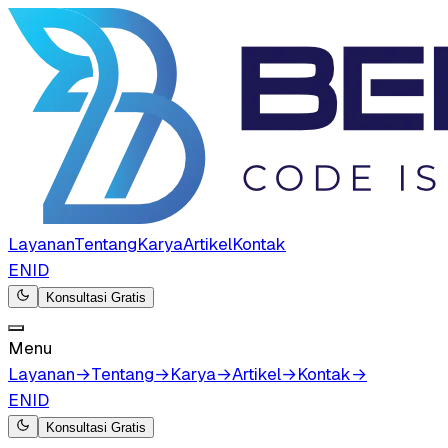
Layanan
Tentang
Karya
Artikel
Kontak
EN
ID
Konsultasi Gratis
Menu
Layanan
→
Tentang
→
Karya
→
Artikel
→
Kontak
→
EN
ID
Konsultasi Gratis