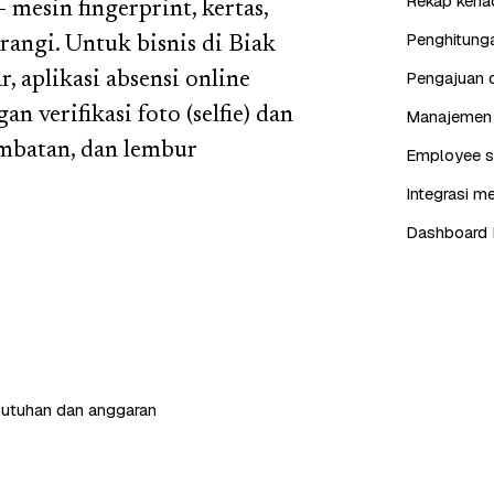
Rekap kehad
mesin fingerprint, kertas,
Penghitunga
rangi. Untuk bisnis di Biak
Pengajuan d
 aplikasi absensi online
n verifikasi foto (selfie) dan
Manajemen j
ambatan, dan lembur
Employee se
Integrasi me
Dashboard 
butuhan dan anggaran