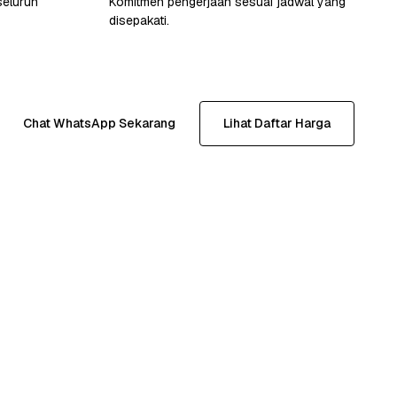
seluruh
Komitmen pengerjaan sesuai jadwal yang
disepakati.
Chat WhatsApp Sekarang
Lihat Daftar Harga