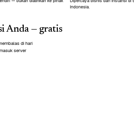
endiri — bukan dialihkan ke pihak
Dipercaya bisnis dan instansi di 
Indonesia.
si Anda — gratis
membalas di hari
rmasuk server