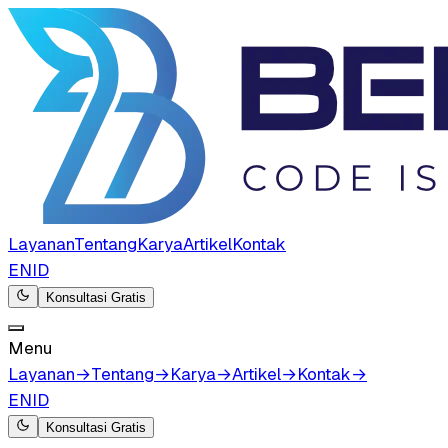
Layanan
Tentang
Karya
Artikel
Kontak
EN
ID
Konsultasi Gratis
Menu
Layanan
→
Tentang
→
Karya
→
Artikel
→
Kontak
→
EN
ID
Konsultasi Gratis