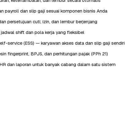
iran, keterlambatan, dan lembur secara otomatis
n payroll dan slip gaji sesuai komponen bisnis Anda
an persetujuan cuti, izin, dan lembur berjenjang
adwal shift dan pola kerja yang fleksibel
lf-service (ESS) — karyawan akses data dan slip gaji sendiri
sin fingerprint, BPJS, dan perhitungan pajak (PPh 21)
HR dan laporan untuk banyak cabang dalam satu sistem