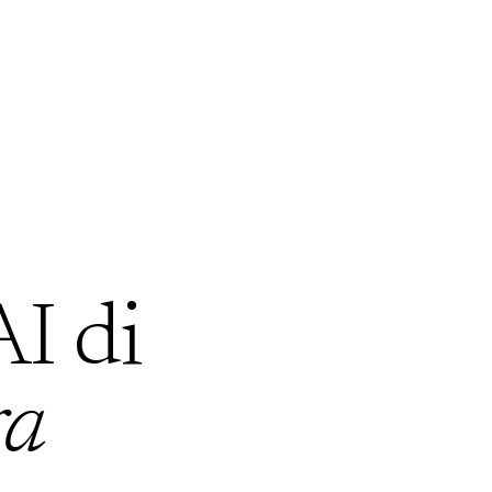
AI di
ra