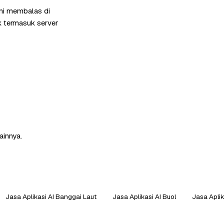
ami membalas di
k termasuk server
ainnya.
Jasa Aplikasi AI Banggai Laut
Jasa Aplikasi AI Buol
Jasa Aplik