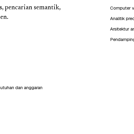
s, pencarian semantik,
Computer vis
en.
Analitik pr
Arsitektur 
Pendampinga
butuhan dan anggaran