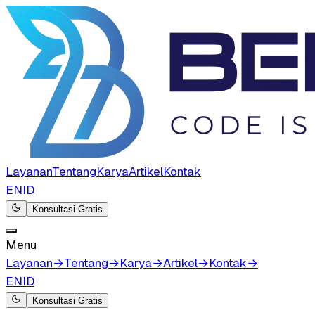
Layanan
Tentang
Karya
Artikel
Kontak
EN
ID
Konsultasi Gratis
Menu
Layanan
→
Tentang
→
Karya
→
Artikel
→
Kontak
→
EN
ID
Konsultasi Gratis