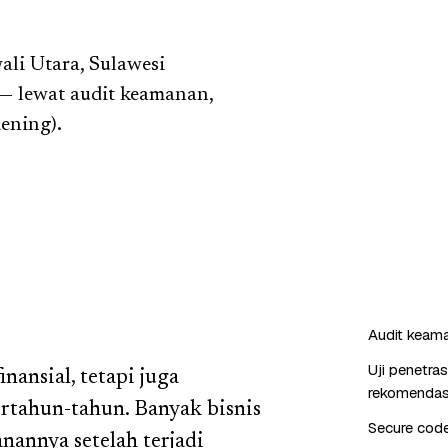
li Utara, Sulawesi
— lewat audit keamanan,
dening).
Audit keaman
Uji penetra
nansial, tetapi juga
rekomendas
tahun-tahun. Banyak bisnis
Secure cod
annya setelah terjadi