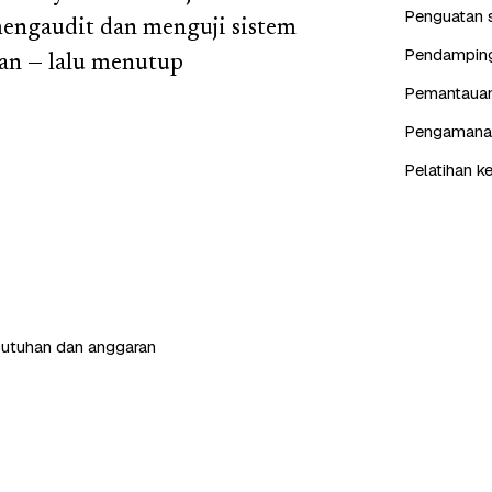
Penguatan s
mengaudit dan menguji sistem
Pendampinga
an — lalu menutup
Pemantauan 
Pengamanan 
Pelatihan k
butuhan dan anggaran