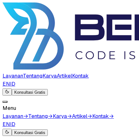
Layanan
Tentang
Karya
Artikel
Kontak
EN
ID
Konsultasi Gratis
Menu
Layanan
→
Tentang
→
Karya
→
Artikel
→
Kontak
→
EN
ID
Konsultasi Gratis