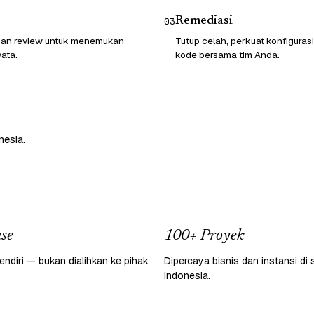
Remediasi
03
 dan review untuk menemukan
Tutup celah, perkuat konfigurasi
ata.
kode bersama tim Anda.
nesia.
se
100+ Proyek
endiri — bukan dialihkan ke pihak
Dipercaya bisnis dan instansi di 
Indonesia.