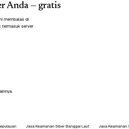
r Anda — gratis
ami membalas di
k termasuk server
ainnya.
Kepulauan
Jasa Keamanan Siber Banggai Laut
Jasa Keamanan S