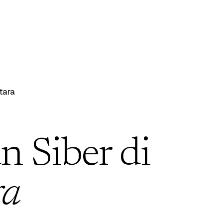
tara
 Siber di
ra