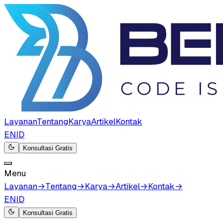
Layanan
Tentang
Karya
Artikel
Kontak
EN
ID
Konsultasi Gratis
Menu
Layanan
→
Tentang
→
Karya
→
Artikel
→
Kontak
→
EN
ID
Konsultasi Gratis