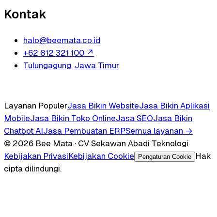
Kontak
halo@beemata.co.id
+62 812 321 100
↗
Tulungagung, Jawa Timur
Layanan Populer
Jasa Bikin Website
Jasa Bikin Aplikasi
Mobile
Jasa Bikin Toko Online
Jasa SEO
Jasa Bikin
Chatbot AI
Jasa Pembuatan ERP
Semua layanan →
© 2026 Bee Mata · CV Sekawan Abadi Teknologi
Kebijakan Privasi
Kebijakan Cookie
Hak
Pengaturan Cookie
cipta dilindungi.