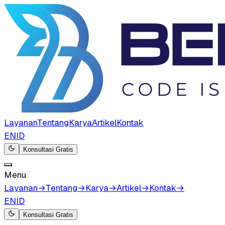
Layanan
Tentang
Karya
Artikel
Kontak
EN
ID
Konsultasi Gratis
Menu
Layanan
→
Tentang
→
Karya
→
Artikel
→
Kontak
→
EN
ID
Konsultasi Gratis