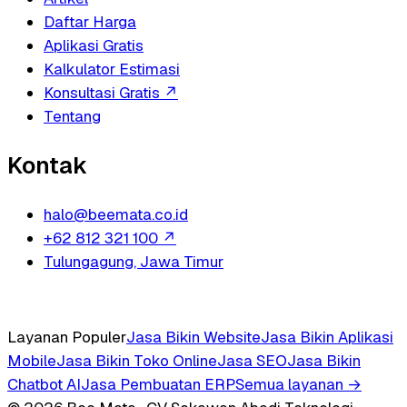
Daftar Harga
Aplikasi Gratis
Kalkulator Estimasi
Konsultasi Gratis
↗
Tentang
Kontak
halo@beemata.co.id
+62 812 321 100
↗
Tulungagung, Jawa Timur
Layanan Populer
Jasa Bikin Website
Jasa Bikin Aplikasi
Mobile
Jasa Bikin Toko Online
Jasa SEO
Jasa Bikin
Chatbot AI
Jasa Pembuatan ERP
Semua layanan →