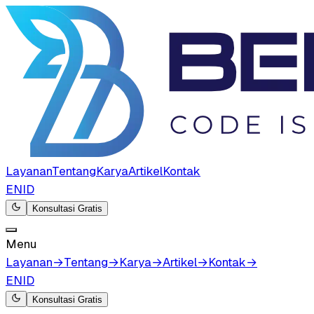
Layanan
Tentang
Karya
Artikel
Kontak
EN
ID
Konsultasi Gratis
Menu
Layanan
→
Tentang
→
Karya
→
Artikel
→
Kontak
→
EN
ID
Konsultasi Gratis