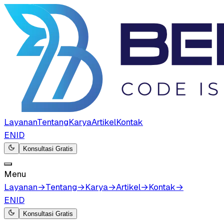
Layanan
Tentang
Karya
Artikel
Kontak
EN
ID
Konsultasi Gratis
Menu
Layanan
→
Tentang
→
Karya
→
Artikel
→
Kontak
→
EN
ID
Konsultasi Gratis