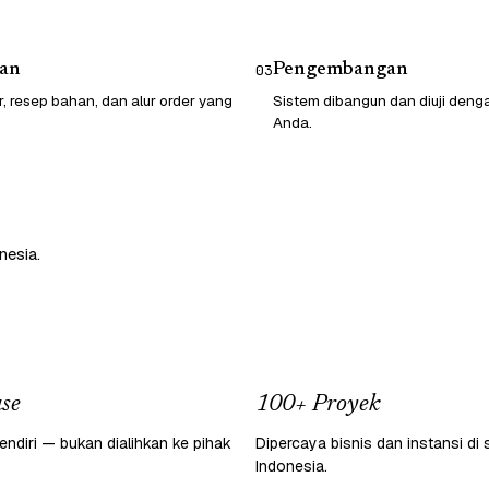
an
Pengembangan
03
r, resep bahan, dan alur order yang
Sistem dibangun dan diuji den
Anda.
nesia.
se
100+ Proyek
endiri — bukan dialihkan ke pihak
Dipercaya bisnis dan instansi di 
Indonesia.