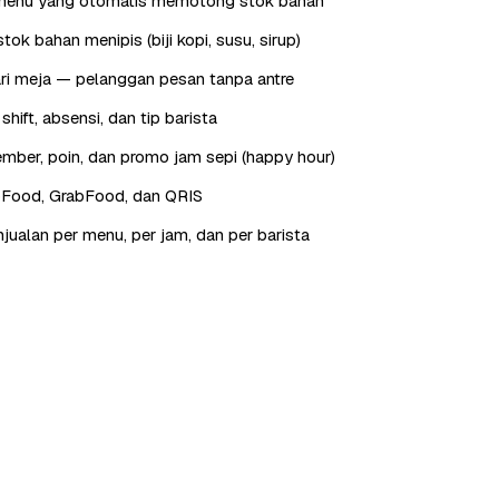
menu yang otomatis memotong stok bahan
tok bahan menipis (biji kopi, susu, sirup)
ri meja — pelanggan pesan tanpa antre
hift, absensi, dan tip barista
ber, poin, dan promo jam sepi (happy hour)
oFood, GrabFood, dan QRIS
jualan per menu, per jam, dan per barista