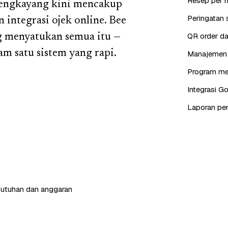
Resep per 
Bengkayang kini mencakup
Peringatan s
integrasi ojek online. Bee
QR order da
ng menyatukan semua itu —
am satu sistem yang rapi.
Manajemen s
Program mem
Integrasi G
Laporan pen
butuhan dan anggaran