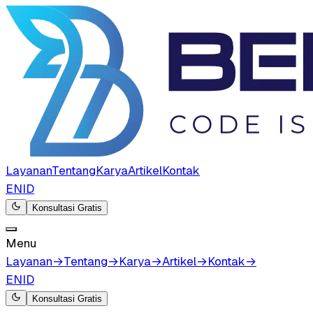
Layanan
Tentang
Karya
Artikel
Kontak
EN
ID
Konsultasi Gratis
Menu
Layanan
→
Tentang
→
Karya
→
Artikel
→
Kontak
→
EN
ID
Konsultasi Gratis