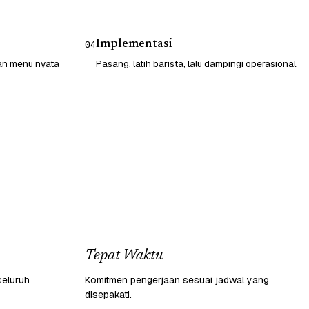
Implementasi
04
gan menu nyata
Pasang, latih barista, lalu dampingi operasional.
Tepat Waktu
seluruh
Komitmen pengerjaan sesuai jadwal yang
disepakati.