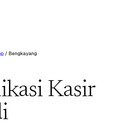
op
/
Bengkayang
ikasi Kasir
i