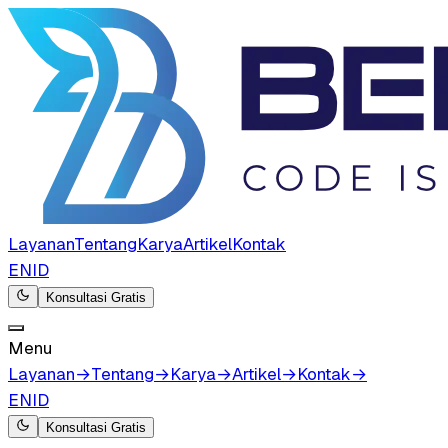
Layanan
Tentang
Karya
Artikel
Kontak
EN
ID
Konsultasi Gratis
Menu
Layanan
→
Tentang
→
Karya
→
Artikel
→
Kontak
→
EN
ID
Konsultasi Gratis