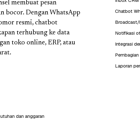
Inbox CRM 
onsel membuat pesan
Chatbot Wh
lan bocor. Dengan WhatsApp
Broadcast/b
nomor resmi, chatbot
kapan terhubung ke data
Notifikasi 
an toko online, ERP, atau
Integrasi d
rat.
Pembagian c
Laporan pe
butuhan dan anggaran