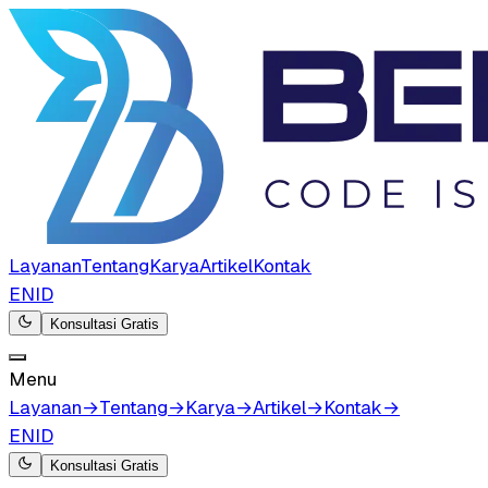
Layanan
Tentang
Karya
Artikel
Kontak
EN
ID
Konsultasi Gratis
Menu
Layanan
→
Tentang
→
Karya
→
Artikel
→
Kontak
→
EN
ID
Konsultasi Gratis