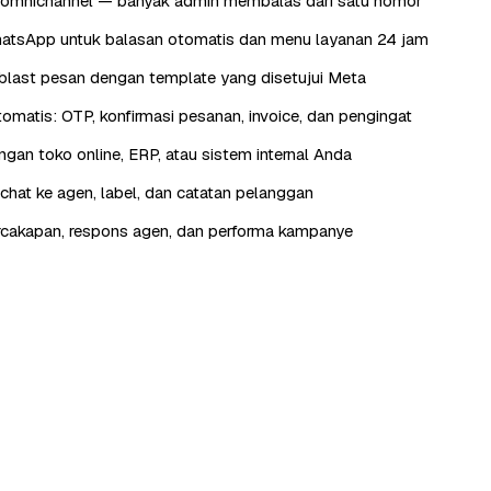
omnichannel — banyak admin membalas dari satu nomor
atsApp untuk balasan otomatis dan menu layanan 24 jam
last pesan dengan template yang disetujui Meta
otomatis: OTP, konfirmasi pesanan, invoice, dan pengingat
engan toko online, ERP, atau sistem internal Anda
hat ke agen, label, dan catatan pelanggan
rcakapan, respons agen, dan performa kampanye