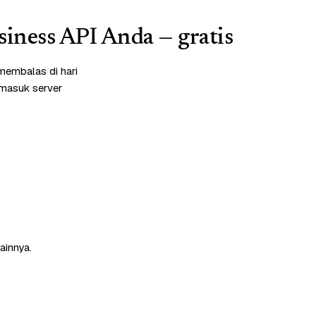
iness API Anda — gratis
membalas di hari
rmasuk server
ainnya.