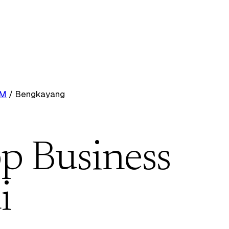
RM
/
Bengkayang
p Business
i