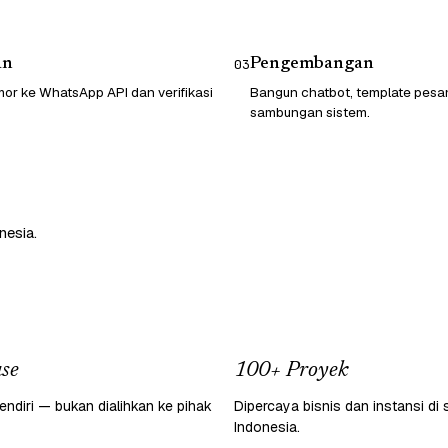
an
Pengembangan
03
or ke WhatsApp API dan verifikasi
Bangun chatbot, template pesa
sambungan sistem.
nesia.
se
100+ Proyek
endiri — bukan dialihkan ke pihak
Dipercaya bisnis dan instansi di 
Indonesia.