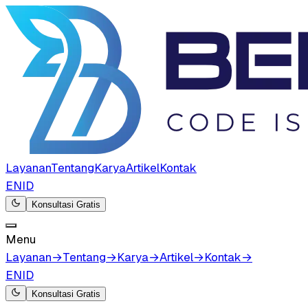
Layanan
Tentang
Karya
Artikel
Kontak
EN
ID
Konsultasi Gratis
Menu
Layanan
→
Tentang
→
Karya
→
Artikel
→
Kontak
→
EN
ID
Konsultasi Gratis