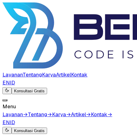
Layanan
Tentang
Karya
Artikel
Kontak
EN
ID
Konsultasi Gratis
Menu
Layanan
→
Tentang
→
Karya
→
Artikel
→
Kontak
→
EN
ID
Konsultasi Gratis