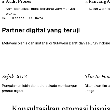
Audit Proses
Rancang A
01
02
Kami identifikasi tugas berulang yang menyita
Susun workflow
waktu.
04 — Kenapa Bee Mata
Partner digital yang teruji
Melayani bisnis dan instansi di Sulawesi Barat dan seluruh Indone
Sejak 2013
Tim In-Hou
Pengalaman lebih dari satu dekade membangun
Dikerjakan tim s
produk digital.
ketiga.
Konsultasikan otomasi bisnis