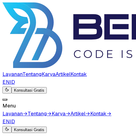
Layanan
Tentang
Karya
Artikel
Kontak
EN
ID
Konsultasi Gratis
Menu
Layanan
→
Tentang
→
Karya
→
Artikel
→
Kontak
→
EN
ID
Konsultasi Gratis