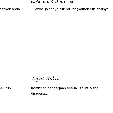
Pantau & Optimasi
04
astikan andal.
Awasi jalannya alur, lalu tingkatkan efisiensinya.
Tepat Waktu
seluruh
Komitmen pengerjaan sesuai jadwal yang
disepakati.