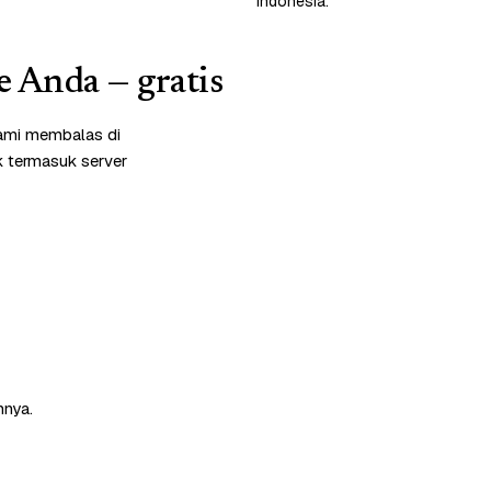
Indonesia.
e Anda — gratis
kami membalas di
k termasuk server
nnya.