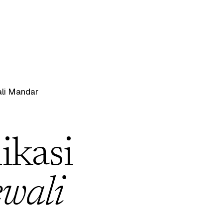
li Mandar
ikasi
ewali