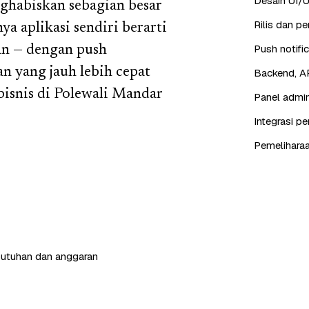
Desain UI/U
habiskan sebagian besar
Rilis dan p
a aplikasi sendiri berarti
Push notifi
an — dengan push
n yang jauh lebih cepat
Backend, AP
isnis di Polewali Mandar
Panel admin
Integrasi p
Pemeliharaa
butuhan dan anggaran