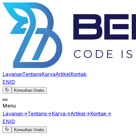
Layanan
Tentang
Karya
Artikel
Kontak
EN
ID
Konsultasi Gratis
Menu
Layanan
→
Tentang
→
Karya
→
Artikel
→
Kontak
→
EN
ID
Konsultasi Gratis