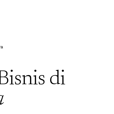
ra
Bisnis di
a