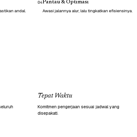
Pantau & Optimasi
04
astikan andal.
Awasi jalannya alur, lalu tingkatkan efisiensinya.
Tepat Waktu
seluruh
Komitmen pengerjaan sesuai jadwal yang
disepakati.