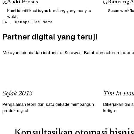
Audit Proses
Rancang A
01
02
Kami identifikasi tugas berulang yang menyita
Susun workflow
waktu.
04 — Kenapa Bee Mata
Partner digital yang teruji
Melayani bisnis dan instansi di Sulawesi Barat dan seluruh Indone
Sejak 2013
Tim In-Hou
Pengalaman lebih dari satu dekade membangun
Dikerjakan tim s
produk digital.
ketiga.
Konsultasikan otomasi bisnis