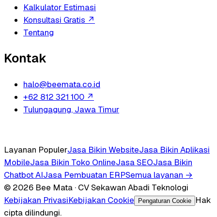
Kalkulator Estimasi
Konsultasi Gratis
↗
Tentang
Kontak
halo@beemata.co.id
+62 812 321 100
↗
Tulungagung, Jawa Timur
Layanan Populer
Jasa Bikin Website
Jasa Bikin Aplikasi
Mobile
Jasa Bikin Toko Online
Jasa SEO
Jasa Bikin
Chatbot AI
Jasa Pembuatan ERP
Semua layanan →
© 2026 Bee Mata · CV Sekawan Abadi Teknologi
Kebijakan Privasi
Kebijakan Cookie
Hak
Pengaturan Cookie
cipta dilindungi.