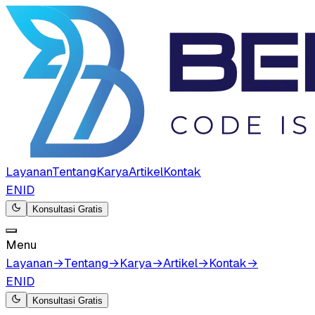
Layanan
Tentang
Karya
Artikel
Kontak
EN
ID
Konsultasi Gratis
Menu
Layanan
→
Tentang
→
Karya
→
Artikel
→
Kontak
→
EN
ID
Konsultasi Gratis