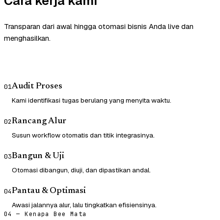
Cara kerja kami
Transparan dari awal hingga otomasi bisnis Anda live dan
menghasilkan.
Audit Proses
01
Kami identifikasi tugas berulang yang menyita waktu.
Rancang Alur
02
Susun workflow otomatis dan titik integrasinya.
Bangun & Uji
03
Otomasi dibangun, diuji, dan dipastikan andal.
Pantau & Optimasi
04
Awasi jalannya alur, lalu tingkatkan efisiensinya.
04 — Kenapa Bee Mata