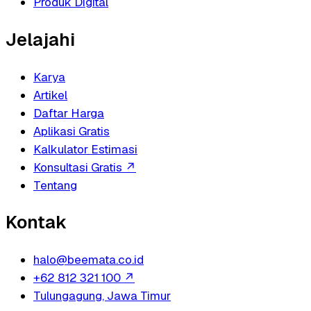
Produk Digital
Jelajahi
Karya
Artikel
Daftar Harga
Aplikasi Gratis
Kalkulator Estimasi
Konsultasi Gratis
↗
Tentang
Kontak
halo@beemata.co.id
+62 812 321 100
↗
Tulungagung, Jawa Timur