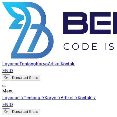
Layanan
Tentang
Karya
Artikel
Kontak
EN
ID
Konsultasi Gratis
Menu
Layanan
→
Tentang
→
Karya
→
Artikel
→
Kontak
→
EN
ID
Konsultasi Gratis