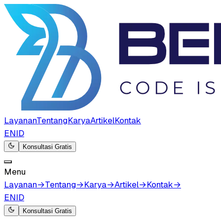
Layanan
Tentang
Karya
Artikel
Kontak
EN
ID
Konsultasi Gratis
Menu
Layanan
→
Tentang
→
Karya
→
Artikel
→
Kontak
→
EN
ID
Konsultasi Gratis