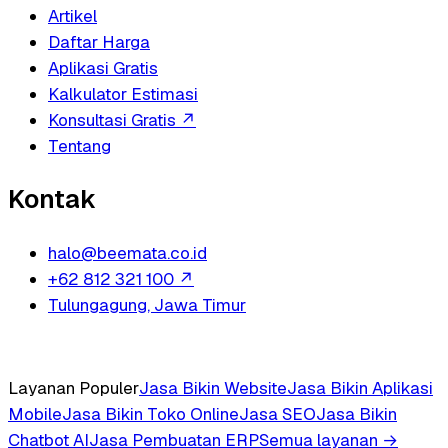
Artikel
Daftar Harga
Aplikasi Gratis
Kalkulator Estimasi
Konsultasi Gratis
↗
Tentang
Kontak
halo@beemata.co.id
+62 812 321 100
↗
Tulungagung, Jawa Timur
Layanan Populer
Jasa Bikin Website
Jasa Bikin Aplikasi
Mobile
Jasa Bikin Toko Online
Jasa SEO
Jasa Bikin
Chatbot AI
Jasa Pembuatan ERP
Semua layanan →