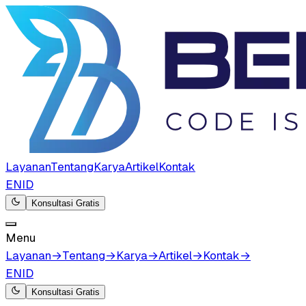
Layanan
Tentang
Karya
Artikel
Kontak
EN
ID
Konsultasi Gratis
Menu
Layanan
→
Tentang
→
Karya
→
Artikel
→
Kontak
→
EN
ID
Konsultasi Gratis